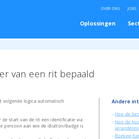
OVER ONS
JOBS
Oplossingen
Sec
r van een rit bepaald
et volgende logica automatisch
Andere in
Hoe de bes
 de start van de rit een identificatie via
Hoe de hoo
de persoon aan wie de iButton/Badge is
veranderen
Boeking fun