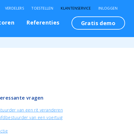
VERDELERS
TOESTELLEN
KLANTENSERVICE
INLOGGEN
toren
Referenties
Gratis demo
teressante vragen
tuurder van een rit veranderen
fdbestuurder van een voertuig
ctie