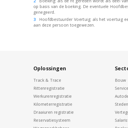
Boeking: als de rit gereden wordt als deel v
op basis van de boeking. De eventuele Hoofdbes
genegeerd.
Hoofdbestuurder Voertuig: als het voertuig e
aan deze persoon toegewezen.
Oplossingen
Sect
Track & Trace
Bouw
Rittenregistratie
Servic
Werkurenregistratie
Autode
Kilometerregistratie
Stede
Draaiuren registratie
Verte
Reservatiesysteem
Salari