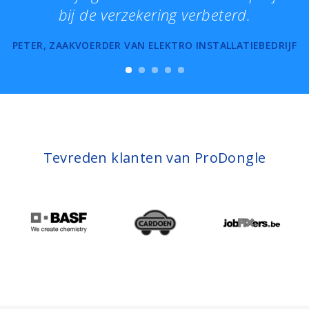
bij de verzekering verbeterd.
overdr
van d
R, ZAAKVOERDER VAN ELEKTRO INSTALLATIEBEDRIJF
ROGE
Tevreden klanten van ProDongle