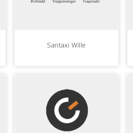
Santaxi Wille