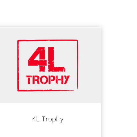
4L Trophy