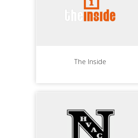
The Inside