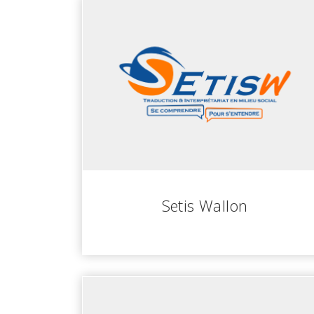
Setis Wallon