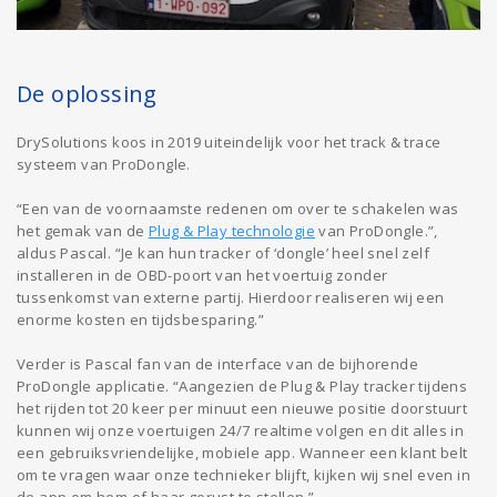
De oplossing
DrySolutions koos in 2019 uiteindelijk voor het track & trace
systeem van ProDongle.
“Een van de voornaamste redenen om over te schakelen was
het gemak van de
Plug & Play technologie
van ProDongle.”,
aldus Pascal. “Je kan hun tracker of ‘dongle’ heel snel zelf
installeren in de OBD-poort van het voertuig zonder
tussenkomst van externe partij. Hierdoor realiseren wij een
enorme kosten en tijdsbesparing.”
Verder is Pascal fan van de interface van de bijhorende
ProDongle applicatie. “Aangezien de Plug & Play tracker tijdens
het rijden tot 20 keer per minuut een nieuwe positie doorstuurt
kunnen wij onze voertuigen 24/7 realtime volgen en dit alles in
een gebruiksvriendelijke, mobiele app. Wanneer een klant belt
om te vragen waar onze technieker blijft, kijken wij snel even in
de app om hem of haar gerust te stellen.”