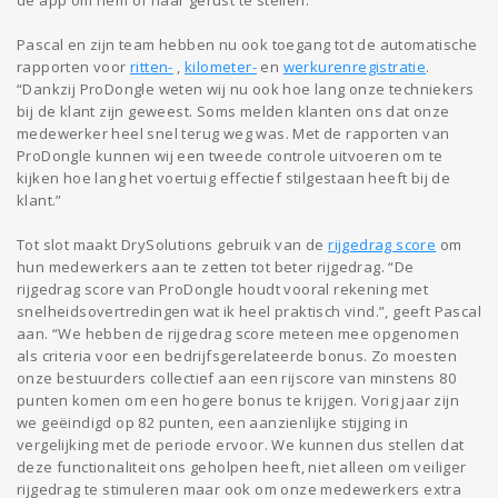
Pascal en zijn team hebben nu ook toegang tot de automatische
rapporten voor
ritten-
,
kilometer-
en
werkurenregistratie
.
“Dankzij ProDongle weten wij nu ook hoe lang onze techniekers
bij de klant zijn geweest. Soms melden klanten ons dat onze
medewerker heel snel terug weg was. Met de rapporten van
ProDongle kunnen wij een tweede controle uitvoeren om te
kijken hoe lang het voertuig effectief stilgestaan heeft bij de
klant.”
Tot slot maakt DrySolutions gebruik van de
rijgedrag score
om
hun medewerkers aan te zetten tot beter rijgedrag. “De
rijgedrag score van ProDongle houdt vooral rekening met
snelheidsovertredingen wat ik heel praktisch vind.”, geeft Pascal
aan. “We hebben de rijgedrag score meteen mee opgenomen
als criteria voor een bedrijfsgerelateerde bonus. Zo moesten
onze bestuurders collectief aan een rijscore van minstens 80
punten komen om een hogere bonus te krijgen. Vorig jaar zijn
we geëindigd op 82 punten, een aanzienlijke stijging in
vergelijking met de periode ervoor. We kunnen dus stellen dat
deze functionaliteit ons geholpen heeft, niet alleen om veiliger
rijgedrag te stimuleren maar ook om onze medewerkers extra