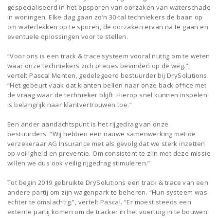
gespecialiseerd in het opsporen van oorzaken van waterschade
in woningen. Elke dag gaan zo’n 30-tal techniekers de baan op
om waterlekken op te sporen, de oorzaken ervan na te gaan en
eventuele oplossingen voor te stellen.
“Voor ons is een track & trace systeem vooral nuttig om te weten
waar onze techniekers zich precies bevinden op de weg.”,
vertelt Pascal Menten, gedelegeerd bestuurder bij DrySolutions.
“Het gebeurt vaak dat klanten bellen naar onze back office met
de vraag waar de technieker blijft. Hierop snel kunnen inspelen
is belangrijk naar klantvertrouwen toe.”
Een ander aandachtspunt is het rijgedrag van onze
bestuurders. “Wij hebben een nauwe samenwerking met de
verzekeraar AG Insurance met als gevolg dat we sterk inzetten
op veiligheid en preventie. Om consistent te zijn met deze missie
willen we dus ook veilig rijgedrag stimuleren.”
Tot begin 2019 gebruikte DrySolutions een track & trace van een
andere partij om zijn wagenpark te beheren. “Hun systeem was
echter te omslachtig.”, vertelt Pascal. “Er moest steeds een
externe partij komen om de tracker in het voertuig in te bouwen