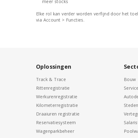
meer stocks
Elke rol kan verder worden verfijnd door het t
via Account > Functies.
Oplossingen
Sect
Track & Trace
Bouw
Rittenregistratie
Servic
Werkurenregistratie
Autode
Kilometerregistratie
Stede
Draaiuren registratie
Verte
Reservatiesysteem
Salari
Wagenparkbeheer
Poolw