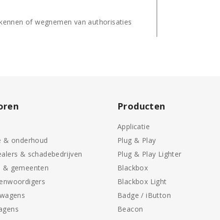
oekennen of wegnemen van authorisaties
oren
Producten
Applicatie
e & onderhoud
Plug & Play
alers & schadebedrijven
Plug & Play Lighter
n & gemeenten
Blackbox
genwoordigers
Blackbox Light
swagens
Badge / iButton
agens
Beacon