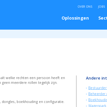
OVER ONS
JOBS
Oplossingen
Sec
aalt welke rechten een persoon heeft en
Andere in
geen meerdere rollen tegelijk zijn.
Bestuurder 
Beheerder 
Boekhoudin
n, dongles, boekhouding en configuratie.
Wagenpark 