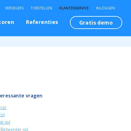
VERDELERS
TOESTELLEN
KLANTENSERVICE
INLOGGEN
toren
Referenties
Gratis demo
teressante vragen
rol
rol
g rol
Beheerder rol