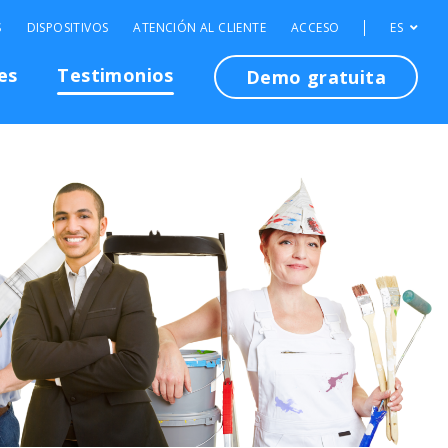
S
DISPOSITIVOS
ATENCIÓN AL CLIENTE
ACCESO
ES
es
Testimonios
Demo gratuita