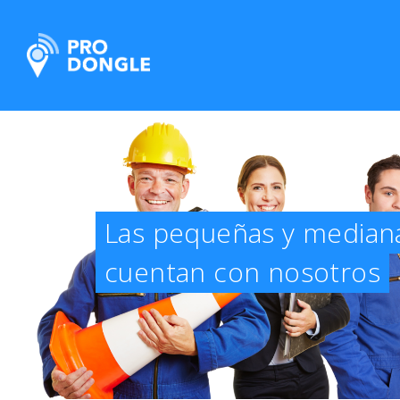
ProDongle Track & Trace
Las pequeñas y median
cuentan con nosotros