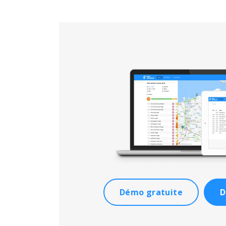
Démo gratuite
D