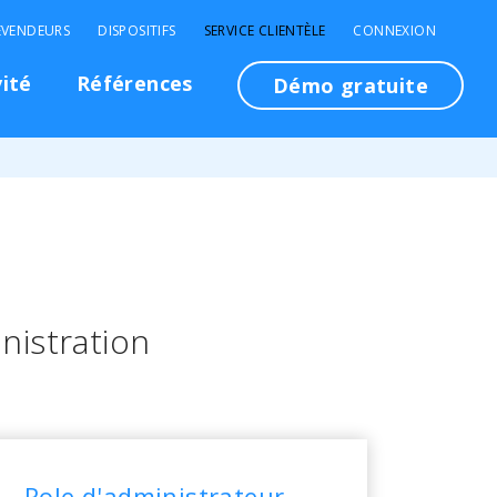
EVENDEURS
DISPOSITIFS
SERVICE CLIENTÈLE
CONNEXION
vité
Références
Démo gratuite
istration
Role d'administrateur