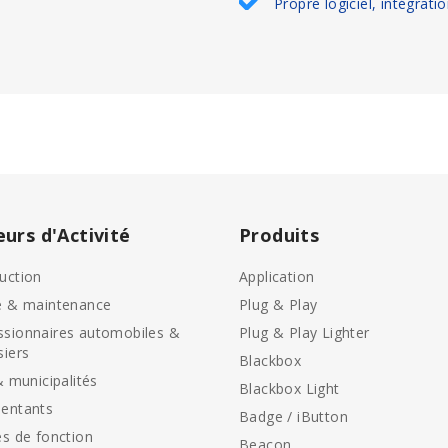
Propre logiciel, intégrati
eurs d'Activité
Produits
uction
Application
e & maintenance
Plug & Play
sionnaires automobiles &
Plug & Play Lighter
siers
Blackbox
& municipalités
Blackbox Light
entants
Badge / iButton
es de fonction
Beacon