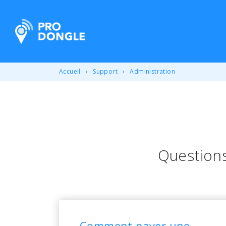
ProDongle Géolocalisation
Accueil
Support
Administration
Question
Comment payer une