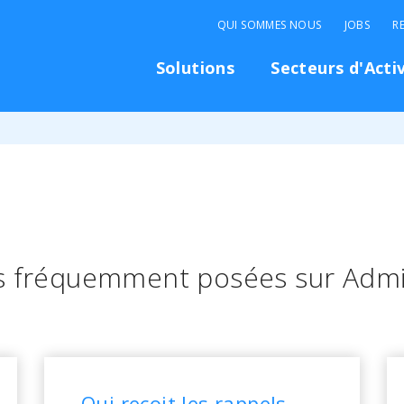
QUI SOMMES NOUS
JOBS
R
Solutions
Secteurs d'Acti
s fréquemment posées sur Admin
Qui reçoit les rappels