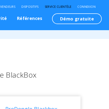
EVENDEURS
DISPOSITIFS
SERVICE CLIENTÈLE
CONNEXION
vité
Références
Démo gratuite
e BlackBox
ProDongle Blackbox