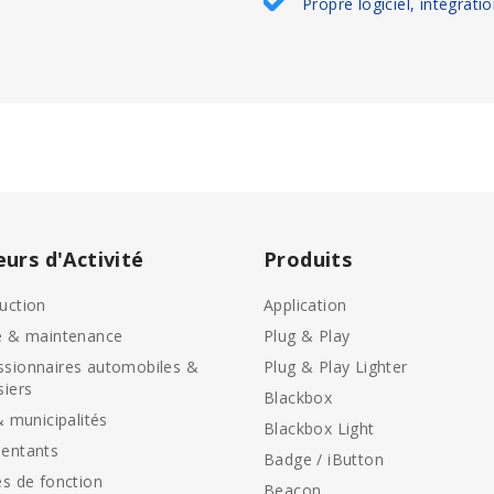
Propre logiciel, intégrati
eurs d'Activité
Produits
uction
Application
e & maintenance
Plug & Play
sionnaires automobiles &
Plug & Play Lighter
siers
Blackbox
& municipalités
Blackbox Light
entants
Badge / iButton
es de fonction
Beacon