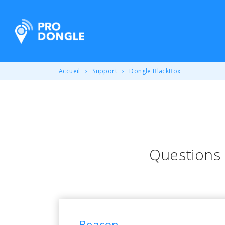
ProDongle Géolocalisation
Accueil
Support
Dongle BlackBox
Questions
Beacon