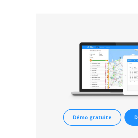
Démo gratuite
D