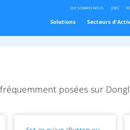
QUI SOMMES NOUS
JOBS
R
Solutions
Secteurs d'Acti
 fréquemment posées sur Dongl
Est-ce qu'un iButton ou