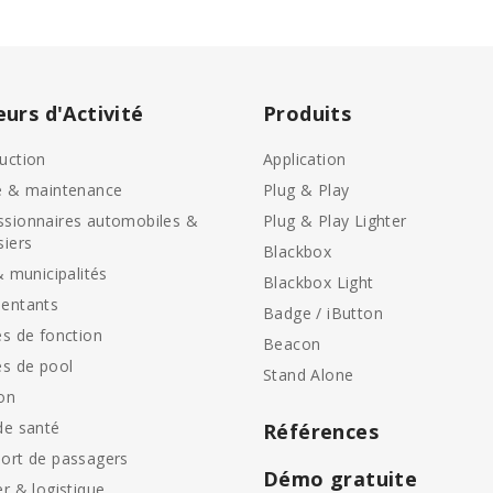
eurs d'Activité
Produits
uction
Application
e & maintenance
Plug & Play
sionnaires automobiles &
Plug & Play Lighter
siers
Blackbox
& municipalités
Blackbox Light
entants
Badge / iButton
es de fonction
Beacon
es de pool
Stand Alone
on
de santé
Références
ort de passagers
Démo gratuite
er & logistique