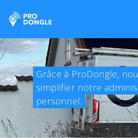
ProDongle Géolocalisation
Grâce à ProDongle, no
simplifier notre adminis
personnel.