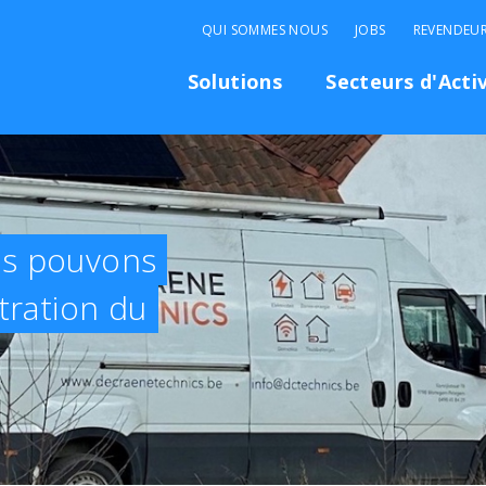
QUI SOMMES NOUS
JOBS
REVENDEU
Solutions
Secteurs d'Acti
us pouvons
tration du