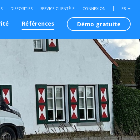
RS
DISPOSITIFS
SERVICE CLIENTÈLE
CONNEXION
FR
vité
Références
Démo gratuite