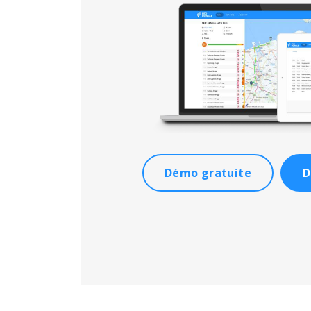
Démo gratuite
D