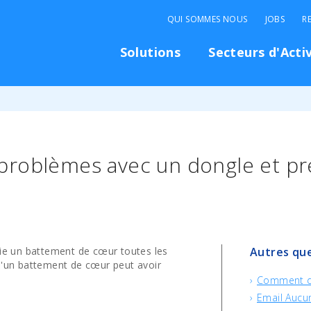
QUI SOMMES NOUS
JOBS
R
Solutions
Secteurs d'Acti
roblèmes avec un dongle et prév
oie un battement de cœur toutes les
Autres que
d'un battement de cœur peut avoir
Comment dé
Email Aucun