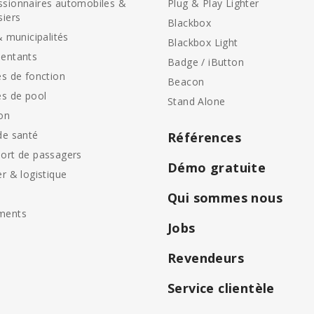
sionnaires automobiles &
Plug & Play Lighter
siers
Blackbox
& municipalités
Blackbox Light
entants
Badge / iButton
es de fonction
Beacon
es de pool
Stand Alone
on
de santé
Références
ort de passagers
Démo gratuite
er & logistique
Qui sommes nous
ments
Jobs
Revendeurs
Service clientèle