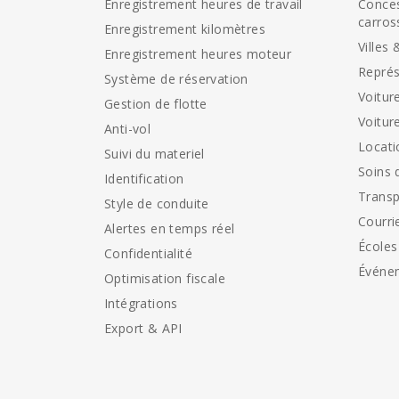
Enregistrement heures de travail
Conces
carros
Enregistrement kilomètres
Villes 
Enregistrement heures moteur
Représ
Système de réservation
Voitur
Gestion de flotte
Voitur
Anti-vol
Locati
Suivi du materiel
Soins 
Identification
Transp
Style de conduite
Courri
Alertes en temps réel
Écoles
Confidentialité
Événe
Optimisation fiscale
Intégrations
Export & API