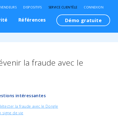
EVENDEURS
DISPOSITIFS
SERVICE CLIENTÈLE
CONNEXION
vité
Références
Démo gratuite
enir la fraude avec le
stions intéressantes
tecter la fraude avec le Dongle
 signe de vie