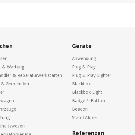
chen
Geräte
sen
Anwendung
e & Wartung
Plug & Play
ndler & Reparaturwerkstätten
Plug & Play Lighter
e & Gemeinden
Blackbox
ter
Blackbox Light
nwagen
Badge / iButton
ahrzeuge
Beacon
etung
Stand Alone
dheitswesen
Referenzen
nenbeförderung