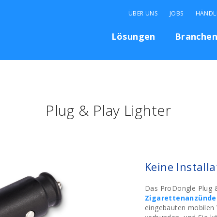
ÜBER UNS
JOBS
HÄNDL
Lösungen
Branche
Plug & Play Lighter
Keine Installa
Das ProDongle Plug &
Zigarettenanzünde
eingebauten mobilen 