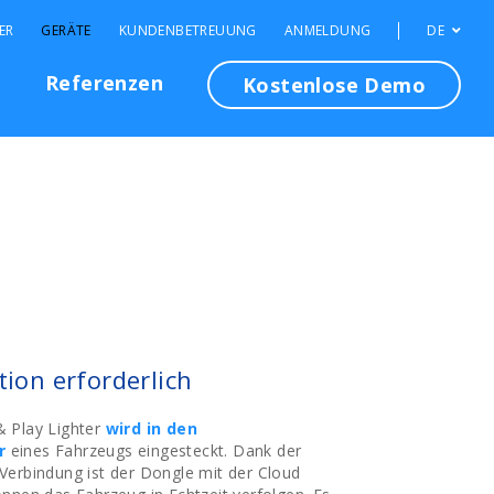
ER
GERÄTE
KUNDENBETREUUNG
ANMELDUNG
DE
n
Referenzen
Kostenlose Demo
tion erforderlich
 Play Lighter
wird in den
r
eines Fahrzeugs eingesteckt. Dank der
Verbindung ist der Dongle mit der Cloud