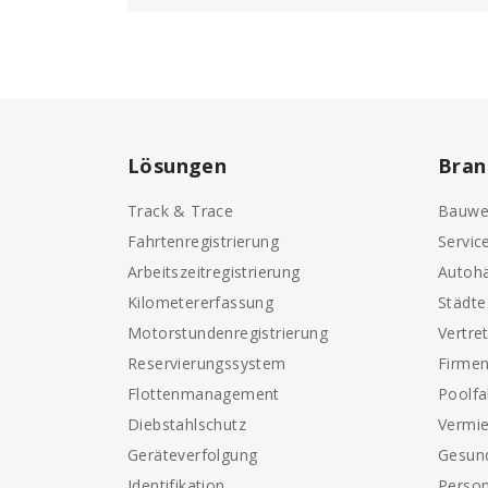
Lösungen
Bran
Track & Trace
Bauwe
Fahrtenregistrierung
Servic
Arbeitszeitregistrierung
Autohä
Kilometererfassung
Städt
Motorstundenregistrierung
Vertre
Reservierungssystem
Firme
Flottenmanagement
Poolf
Diebstahlschutz
Vermi
Geräteverfolgung
Gesun
Identifikation
Perso