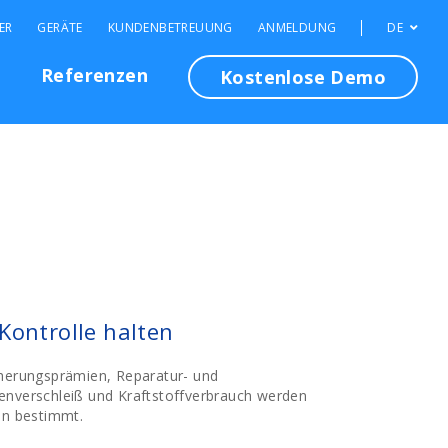
ER
GERÄTE
KUNDENBETREUUNG
ANMELDUNG
DE
n
Referenzen
Kostenlose Demo
Kontrolle halten
cherungsprämien, Reparatur- und
enverschleiß und Kraftstoffverbrauch werden
en bestimmt.