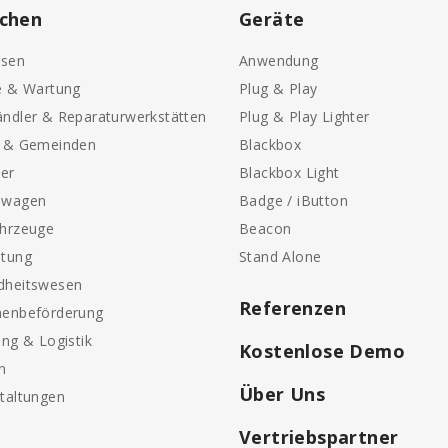
chen
Geräte
sen
Anwendung
e & Wartung
Plug & Play
ndler & Reparaturwerkstätten
Plug & Play Lighter
e & Gemeinden
Blackbox
ter
Blackbox Light
nwagen
Badge / iButton
ahrzeuge
Beacon
etung
Stand Alone
dheitswesen
Referenzen
nenbeförderung
ung & Logistik
Kostenlose Demo
n
Über Uns
taltungen
Vertriebspartner