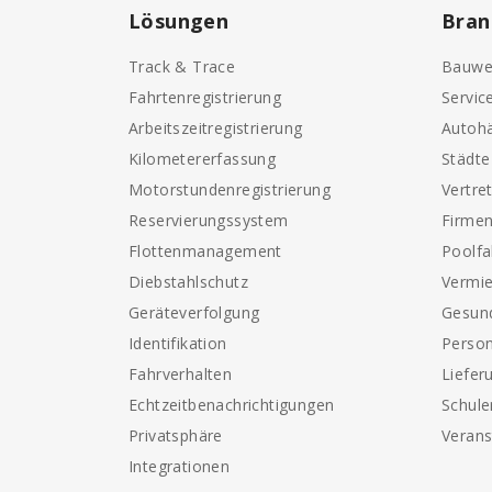
Lösungen
Bran
Track & Trace
Bauwe
Fahrtenregistrierung
Servic
Arbeitszeitregistrierung
Autohä
Kilometererfassung
Städt
Motorstundenregistrierung
Vertre
Reservierungssystem
Firme
Flottenmanagement
Poolf
Diebstahlschutz
Vermi
Geräteverfolgung
Gesun
Identifikation
Perso
Fahrverhalten
Liefer
Echtzeitbenachrichtigungen
Schule
Privatsphäre
Verans
Integrationen